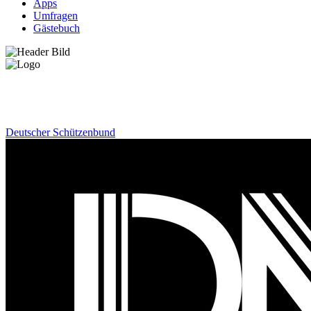
Apps
Umfragen
Gästebuch
News
Deutscher Schützenbund