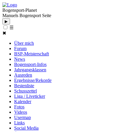
Bogensport-Planet
Manuels Bogensport Seite
▶
☰
✖
Über mich
Forum
BSP-Meisterschaft
News
Bogensport-Infos
Jahrgangsklassen
Ausreden
Ergebnisse/Rekorde
Bestenliste
Schusszettel
Liga / Liveticker
Kalender
Fotos
Videos
Usermap
Links
Social Media