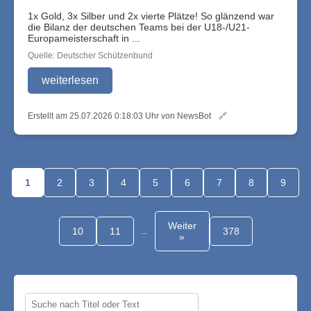
1x Gold, 3x Silber und 2x vierte Plätze! So glänzend war
die Bilanz der deutschen Teams bei der U18-/U21-
Europameisterschaft in ...
Quelle: Deutscher Schützenbund
weiterlesen
Erstellt am 25.07.2026 0:18:03 Uhr von NewsBot
🔗
1
2
3
4
5
6
7
8
9
Weiter
10
11
378
...
»