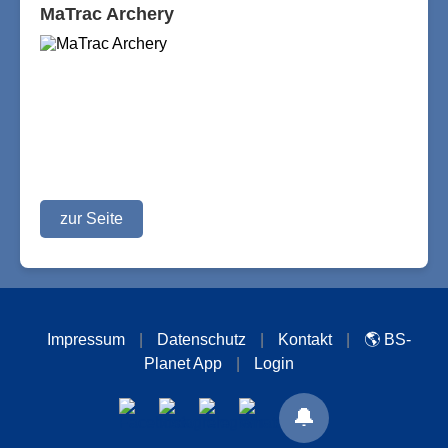
MaTrac Archery
zur Seite
Impressum
|
Datenschutz
|
Kontakt
|
🌎 BS-
Planet App
|
Login
🔔