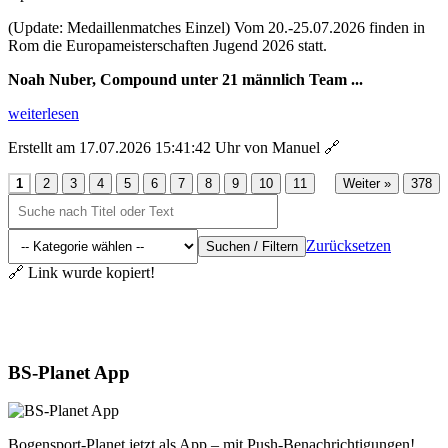
(Update: Medaillenmatches Einzel) Vom 20.-25.07.2026 finden in
Rom die Europameisterschaften Jugend 2026 statt.
Noah Nuber, Compound unter 21 männlich Team ...
weiterlesen
Erstellt am 17.07.2026 15:41:42 Uhr von Manuel
🔗
...
1
2
3
4
5
6
7
8
9
10
11
Weiter »
378
Zurücksetzen
Suchen / Filtern
🔗 Link wurde kopiert!
Aktuelles
BS-Planet App
Bogensport-Planet jetzt als App – mit Push-Benachrichtigungen!