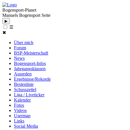
Bogensport-Planet
Manuels Bogensport Seite
▶
☰
✖
Über mich
Forum
BSP-Meisterschaft
News
Bogensport-Infos
Jahrgangsklassen
Ausreden
Ergebnisse/Rekorde
Bestenliste
Schusszettel
Liga / Liveticker
Kalender
Fotos
Videos
Usermap
Links
Social Media