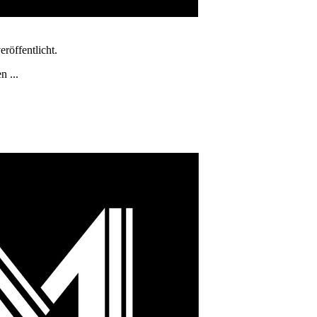
röffentlicht.
n ...