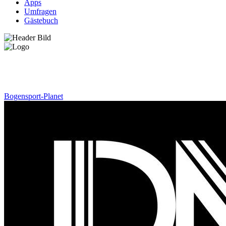
Apps
Umfragen
Gästebuch
News
Bogensport-Planet