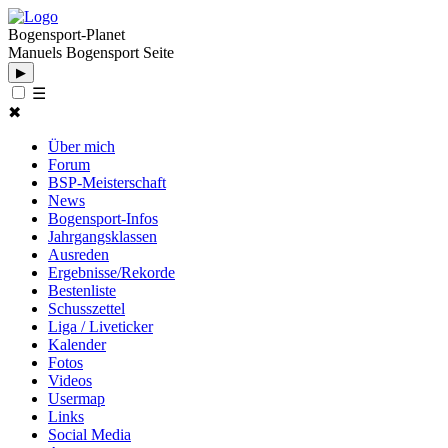
Bogensport-Planet
Manuels Bogensport Seite
▶
☰
✖
Über mich
Forum
BSP-Meisterschaft
News
Bogensport-Infos
Jahrgangsklassen
Ausreden
Ergebnisse/Rekorde
Bestenliste
Schusszettel
Liga / Liveticker
Kalender
Fotos
Videos
Usermap
Links
Social Media