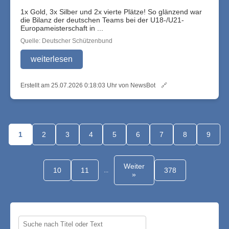
1x Gold, 3x Silber und 2x vierte Plätze! So glänzend war
die Bilanz der deutschen Teams bei der U18-/U21-
Europameisterschaft in ...
Quelle: Deutscher Schützenbund
weiterlesen
Erstellt am 25.07.2026 0:18:03 Uhr von NewsBot
🔗
1
2
3
4
5
6
7
8
9
Weiter
10
11
378
...
»