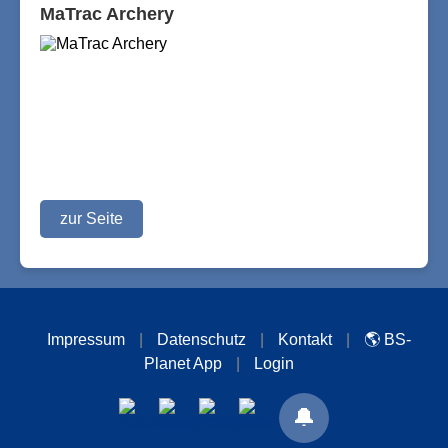
MaTrac Archery
zur Seite
Impressum
|
Datenschutz
|
Kontakt
|
🌎 BS-
Planet App
|
Login
🔔