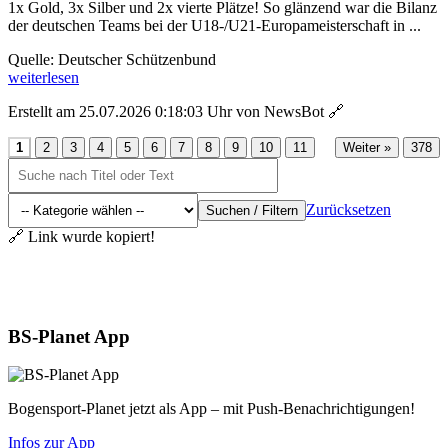
1x Gold, 3x Silber und 2x vierte Plätze! So glänzend war die Bilanz
der deutschen Teams bei der U18-/U21-Europameisterschaft in ...
Quelle: Deutscher Schützenbund
weiterlesen
Erstellt am 25.07.2026 0:18:03 Uhr von NewsBot
🔗
...
1
2
3
4
5
6
7
8
9
10
11
Weiter »
378
Zurücksetzen
Suchen / Filtern
🔗 Link wurde kopiert!
Aktuelles
BS-Planet App
Bogensport-Planet jetzt als App – mit Push-Benachrichtigungen!
Infos zur App