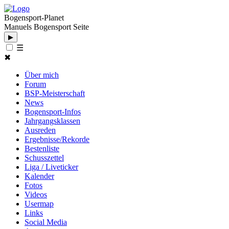
Bogensport-Planet
Manuels Bogensport Seite
▶
☰
✖
Über mich
Forum
BSP-Meisterschaft
News
Bogensport-Infos
Jahrgangsklassen
Ausreden
Ergebnisse/Rekorde
Bestenliste
Schusszettel
Liga / Liveticker
Kalender
Fotos
Videos
Usermap
Links
Social Media