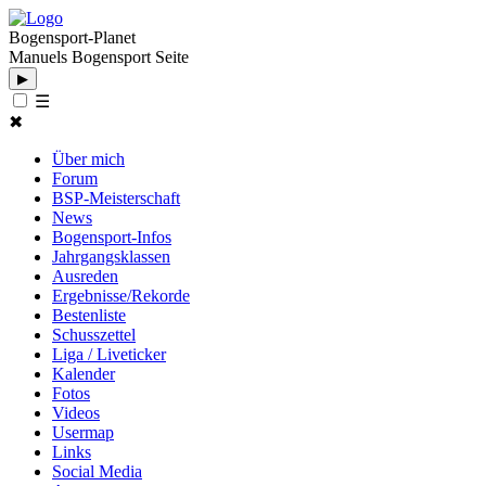
Bogensport-Planet
Manuels Bogensport Seite
▶
☰
✖
Über mich
Forum
BSP-Meisterschaft
News
Bogensport-Infos
Jahrgangsklassen
Ausreden
Ergebnisse/Rekorde
Bestenliste
Schusszettel
Liga / Liveticker
Kalender
Fotos
Videos
Usermap
Links
Social Media