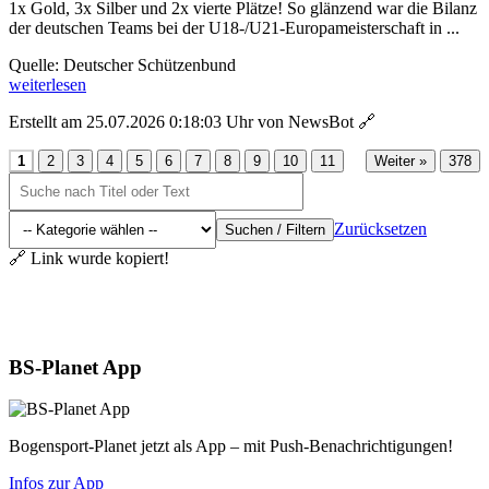
1x Gold, 3x Silber und 2x vierte Plätze! So glänzend war die Bilanz
der deutschen Teams bei der U18-/U21-Europameisterschaft in ...
Quelle: Deutscher Schützenbund
weiterlesen
Erstellt am 25.07.2026 0:18:03 Uhr von NewsBot
🔗
...
1
2
3
4
5
6
7
8
9
10
11
Weiter »
378
Zurücksetzen
Suchen / Filtern
🔗 Link wurde kopiert!
Aktuelles
BS-Planet App
Bogensport-Planet jetzt als App – mit Push-Benachrichtigungen!
Infos zur App