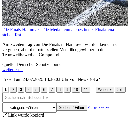
Die Finals Hannover: Die Medaillenmatches in der Finalarena
stehen fest
Am zweiten Tag von Die Finals in Hannover wurden keine Titel
vergeben, aber die potenziellen Medaillengewinner in den
Teamwettbewerben Compound ...
Quelle: Deutscher Schützenbund
weiterlesen
Erstellt am 24.07.2026 18:36:03 Uhr von NewsBot
🔗
...
1
2
3
4
5
6
7
8
9
10
11
Weiter »
378
Zurücksetzen
Suchen / Filtern
🔗 Link wurde kopiert!