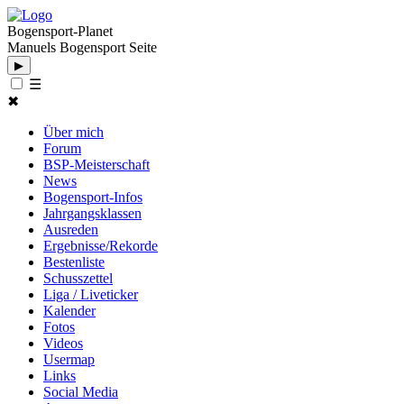
Bogensport-Planet
Manuels Bogensport Seite
▶
☰
✖
Über mich
Forum
BSP-Meisterschaft
News
Bogensport-Infos
Jahrgangsklassen
Ausreden
Ergebnisse/Rekorde
Bestenliste
Schusszettel
Liga / Liveticker
Kalender
Fotos
Videos
Usermap
Links
Social Media