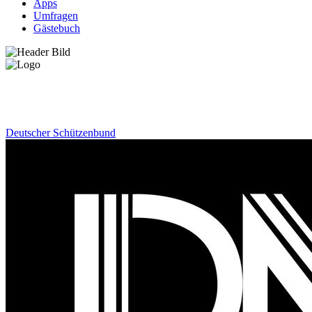
Apps
Umfragen
Gästebuch
News
Deutscher Schützenbund