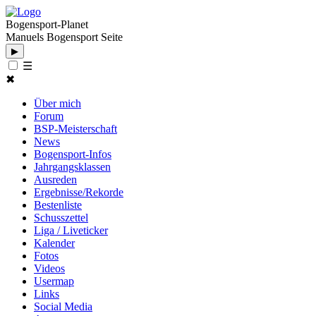
Bogensport-Planet
Manuels Bogensport Seite
▶
☰
✖
Über mich
Forum
BSP-Meisterschaft
News
Bogensport-Infos
Jahrgangsklassen
Ausreden
Ergebnisse/Rekorde
Bestenliste
Schusszettel
Liga / Liveticker
Kalender
Fotos
Videos
Usermap
Links
Social Media