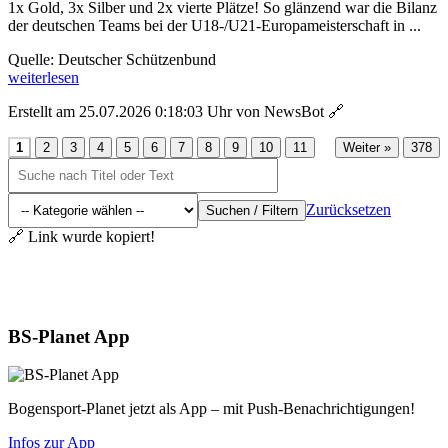
1x Gold, 3x Silber und 2x vierte Plätze! So glänzend war die Bilanz
der deutschen Teams bei der U18-/U21-Europameisterschaft in ...
Quelle: Deutscher Schützenbund
weiterlesen
Erstellt am 25.07.2026 0:18:03 Uhr von NewsBot
🔗
...
1
2
3
4
5
6
7
8
9
10
11
Weiter »
378
Zurücksetzen
Suchen / Filtern
🔗 Link wurde kopiert!
Aktuelles
BS-Planet App
Bogensport-Planet jetzt als App – mit Push-Benachrichtigungen!
Infos zur App