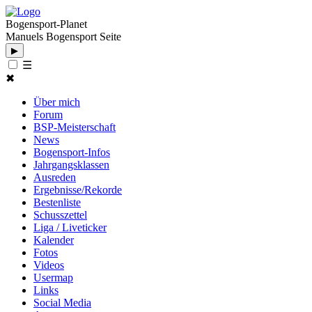
Bogensport-Planet
Manuels Bogensport Seite
▶
☰
✖
Über mich
Forum
BSP-Meisterschaft
News
Bogensport-Infos
Jahrgangsklassen
Ausreden
Ergebnisse/Rekorde
Bestenliste
Schusszettel
Liga / Liveticker
Kalender
Fotos
Videos
Usermap
Links
Social Media