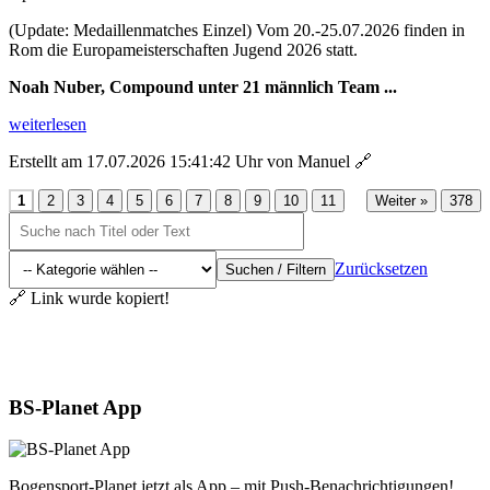
(Update: Medaillenmatches Einzel) Vom 20.-25.07.2026 finden in
Rom die Europameisterschaften Jugend 2026 statt.
Noah Nuber, Compound unter 21 männlich Team ...
weiterlesen
Erstellt am 17.07.2026 15:41:42 Uhr von Manuel
🔗
...
1
2
3
4
5
6
7
8
9
10
11
Weiter »
378
Zurücksetzen
Suchen / Filtern
🔗 Link wurde kopiert!
Aktuelles
BS-Planet App
Bogensport-Planet jetzt als App – mit Push-Benachrichtigungen!