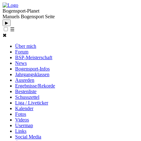
Bogensport-Planet
Manuels Bogensport Seite
▶
☰
✖
Über mich
Forum
BSP-Meisterschaft
News
Bogensport-Infos
Jahrgangsklassen
Ausreden
Ergebnisse/Rekorde
Bestenliste
Schusszettel
Liga / Liveticker
Kalender
Fotos
Videos
Usermap
Links
Social Media