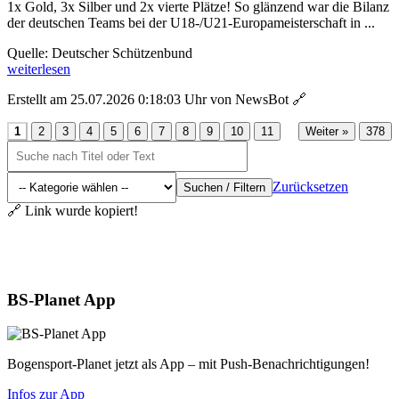
1x Gold, 3x Silber und 2x vierte Plätze! So glänzend war die Bilanz
der deutschen Teams bei der U18-/U21-Europameisterschaft in ...
Quelle: Deutscher Schützenbund
weiterlesen
Erstellt am 25.07.2026 0:18:03 Uhr von NewsBot
🔗
...
1
2
3
4
5
6
7
8
9
10
11
Weiter »
378
Zurücksetzen
Suchen / Filtern
🔗 Link wurde kopiert!
Aktuelles
BS-Planet App
Bogensport-Planet jetzt als App – mit Push-Benachrichtigungen!
Infos zur App