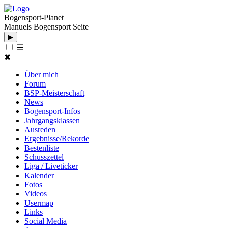
Bogensport-Planet
Manuels Bogensport Seite
▶
☰
✖
Über mich
Forum
BSP-Meisterschaft
News
Bogensport-Infos
Jahrgangsklassen
Ausreden
Ergebnisse/Rekorde
Bestenliste
Schusszettel
Liga / Liveticker
Kalender
Fotos
Videos
Usermap
Links
Social Media