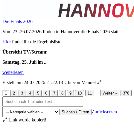
Die Finals 2026
Vom 23.-26.07.2026 finden in Hannover die Finals 2026 statt.
Hier
findet ihr die Ergebnisliste.
Übersicht TV/Stream:
Samstag, 25. Juli im ...
weiterlesen
Erstellt am 24.07.2026 21:22:13 Uhr von Manuel
🔗
...
1
2
3
4
5
6
7
8
9
10
11
Weiter »
378
Zurücksetzen
Suchen / Filtern
🔗 Link wurde kopiert!