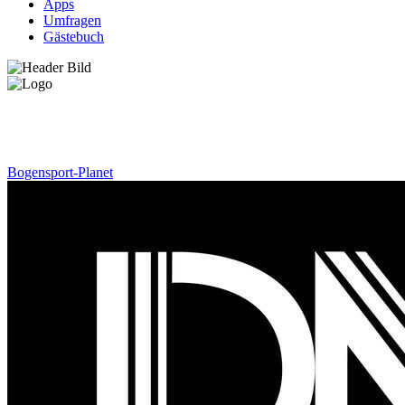
Apps
Umfragen
Gästebuch
News
Bogensport-Planet