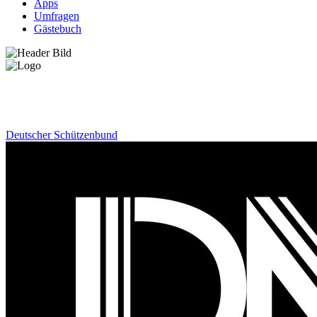
Apps
Umfragen
Gästebuch
News
Deutscher Schützenbund