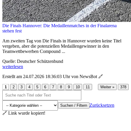
Die Finals Hannover: Die Medaillenmatches in der Finalarena
stehen fest
Am zweiten Tag von Die Finals in Hannover wurden keine Titel
vergeben, aber die potenziellen Medaillengewinner in den
Teamwettbewerben Compound ...
Quelle: Deutscher Schützenbund
weiterlesen
Erstellt am 24.07.2026 18:36:03 Uhr von NewsBot
🔗
...
1
2
3
4
5
6
7
8
9
10
11
Weiter »
378
Zurücksetzen
Suchen / Filtern
🔗 Link wurde kopiert!
Aktuelles