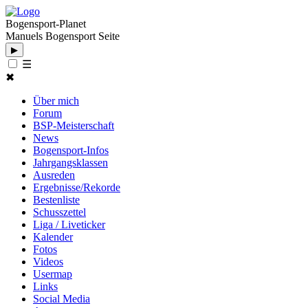
Bogensport-Planet
Manuels Bogensport Seite
▶
☰
✖
Über mich
Forum
BSP-Meisterschaft
News
Bogensport-Infos
Jahrgangsklassen
Ausreden
Ergebnisse/Rekorde
Bestenliste
Schusszettel
Liga / Liveticker
Kalender
Fotos
Videos
Usermap
Links
Social Media