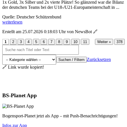
1x Gold, 3x Silber und 2x vierte Plätze! So glänzend war die Bilanz
der deutschen Teams bei der U18-/U21-Europameisterschaft in ...
Quelle: Deutscher Schützenbund
weiterlesen
Erstellt am 25.07.2026 0:18:03 Uhr von NewsBot
🔗
...
1
2
3
4
5
6
7
8
9
10
11
Weiter »
378
Zurücksetzen
Suchen / Filtern
🔗 Link wurde kopiert!
Aktuelles
BS-Planet App
Bogensport-Planet jetzt als App – mit Push-Benachrichtigungen!
Infos zur App