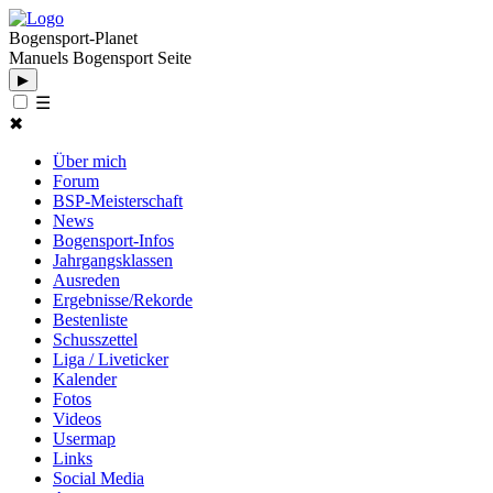
Bogensport-Planet
Manuels Bogensport Seite
▶
☰
✖
Über mich
Forum
BSP-Meisterschaft
News
Bogensport-Infos
Jahrgangsklassen
Ausreden
Ergebnisse/Rekorde
Bestenliste
Schusszettel
Liga / Liveticker
Kalender
Fotos
Videos
Usermap
Links
Social Media