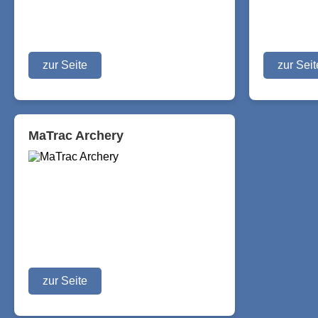
zur Seite
zur Seit
MaTrac Archery
zur Seite