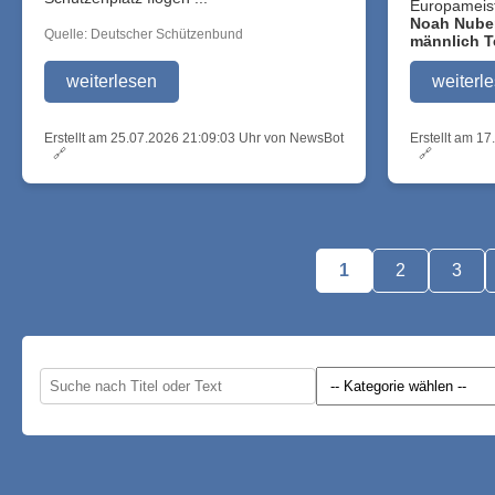
Europameist
Noah Nube
Quelle: Deutscher Schützenbund
männlich Te
weiterlesen
weiterl
Erstellt am 25.07.2026 21:09:03 Uhr von NewsBot
Erstellt am 1
🔗
🔗
1
2
3