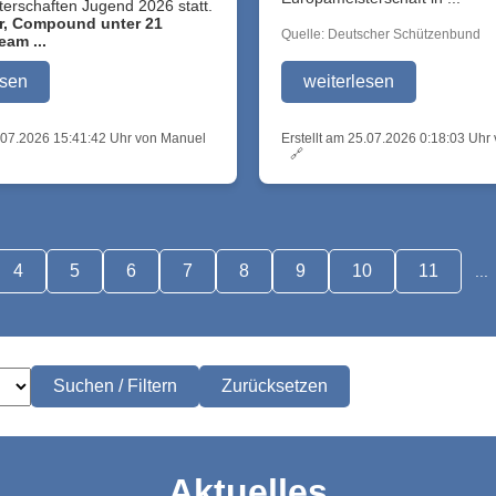
erschaften Jugend 2026 statt.
r, Compound unter 21
Quelle: Deutscher Schützenbund
am ...
esen
weiterlesen
7.07.2026 15:41:42 Uhr von Manuel
Erstellt am 25.07.2026 0:18:03 Uh
🔗
4
5
6
7
8
9
10
11
...
Suchen / Filtern
Zurücksetzen
Aktuelles