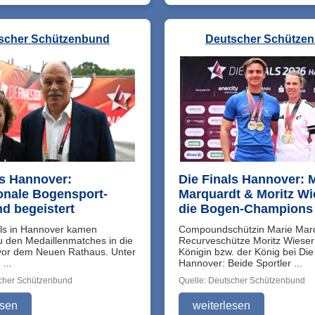
scher Schützenbund
Deutscher Schütze
ls Hannover:
Die Finals Hannover: 
ionale Bogensport-
Marquardt & Moritz Wi
nd begeistert
die Bogen-Champions
als in Hannover kamen
Compoundschützin Marie Mar
 den Medaillenmatches in die
Recurveschütze Moritz Wieser 
vor dem Neuen Rathaus. Unter
Königin bzw. der König bei Die 
...
Hannover: Beide Sportler ...
scher Schützenbund
Quelle: Deutscher Schützenbund
esen
weiterlesen