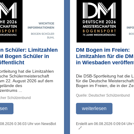
 Schüler: Limitzahlen
DM Bogen im Freien:
DM Bogen Schüler in
Limitzahlen für die D
ffentlicht
in Wiesbaden veröffent
rtleitung hat die Limitzahlen
tsche Schülermeisterschaft
Die DSB-Sportleitung hat die L
am 22. August 2026 auf dem
für die Deutsche Meisterschaft
gelände des
Bogen im Freien, die in der Zei
zentrums ...
Quelle: Deutscher Schützenbund
scher Schützenbund
esen
weiterlesen
6.08.2026 0:36:03 Uhr von NewsBot
Erstellt am 06.08.2026 0:09:04 Uh
🔗