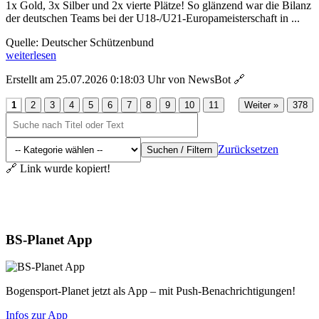
1x Gold, 3x Silber und 2x vierte Plätze! So glänzend war die Bilanz
der deutschen Teams bei der U18-/U21-Europameisterschaft in ...
Quelle: Deutscher Schützenbund
weiterlesen
Erstellt am 25.07.2026 0:18:03 Uhr von NewsBot
🔗
...
1
2
3
4
5
6
7
8
9
10
11
Weiter »
378
Zurücksetzen
Suchen / Filtern
🔗 Link wurde kopiert!
Aktuelles
BS-Planet App
Bogensport-Planet jetzt als App – mit Push-Benachrichtigungen!
Infos zur App