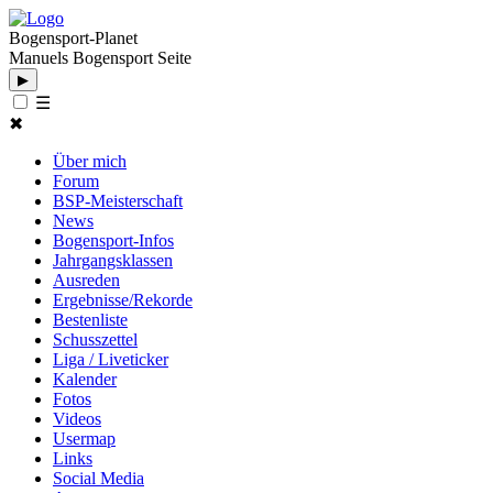
Bogensport-Planet
Manuels Bogensport Seite
▶
☰
✖
Über mich
Forum
BSP-Meisterschaft
News
Bogensport-Infos
Jahrgangsklassen
Ausreden
Ergebnisse/Rekorde
Bestenliste
Schusszettel
Liga / Liveticker
Kalender
Fotos
Videos
Usermap
Links
Social Media