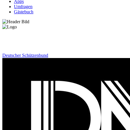
Apps
Umfragen
Gästebuch
News
Deutscher Schützenbund