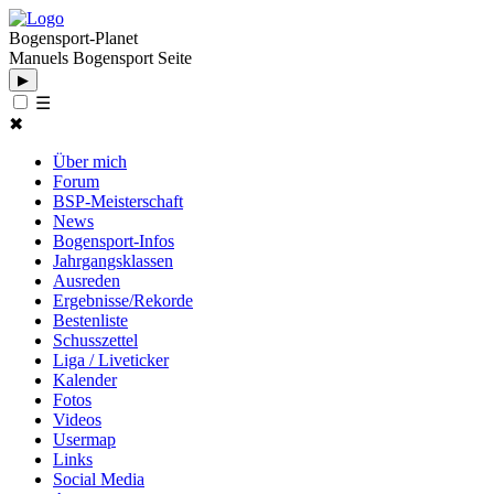
Bogensport-Planet
Manuels Bogensport Seite
▶
☰
✖
Über mich
Forum
BSP-Meisterschaft
News
Bogensport-Infos
Jahrgangsklassen
Ausreden
Ergebnisse/Rekorde
Bestenliste
Schusszettel
Liga / Liveticker
Kalender
Fotos
Videos
Usermap
Links
Social Media