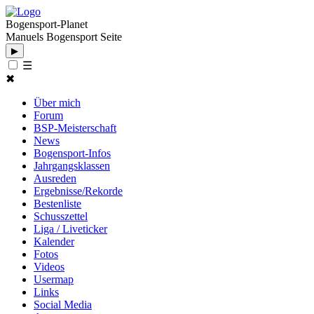
Bogensport-Planet
Manuels Bogensport Seite
▶
☰
✖
Über mich
Forum
BSP-Meisterschaft
News
Bogensport-Infos
Jahrgangsklassen
Ausreden
Ergebnisse/Rekorde
Bestenliste
Schusszettel
Liga / Liveticker
Kalender
Fotos
Videos
Usermap
Links
Social Media