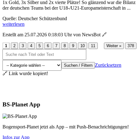
1x Gold, 3x Silber und 2x vierte Plätze! So glänzend war die Bilanz
der deutschen Teams bei der U18-/U21-Europameisterschaft in ...
Quelle: Deutscher Schützenbund
weiterlesen
Erstellt am 25.07.2026 0:18:03 Uhr von NewsBot
🔗
...
1
2
3
4
5
6
7
8
9
10
11
Weiter »
378
Zurücksetzen
Suchen / Filtern
🔗 Link wurde kopiert!
Aktuelles
BS-Planet App
Bogensport-Planet jetzt als App – mit Push-Benachrichtigungen!
Infos zur App