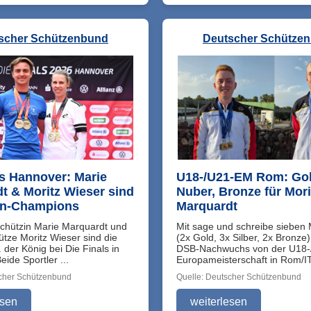
scher Schützenbund
Deutscher Schütze
ls Hannover: Marie
U18-/U21-EM Rom: Gol
t & Moritz Wieser sind
Nuber, Bronze für Mori
en-Champions
Marquardt
hützin Marie Marquardt und
Mit sage und schreibe sieben 
tze Moritz Wieser sind die
(2x Gold, 3x Silber, 2x Bronze)
 der König bei Die Finals in
DSB-Nachwuchs von der U18-
ide Sportler ...
Europameisterschaft in Rom/IT
scher Schützenbund
Quelle: Deutscher Schützenbund
esen
weiterlesen