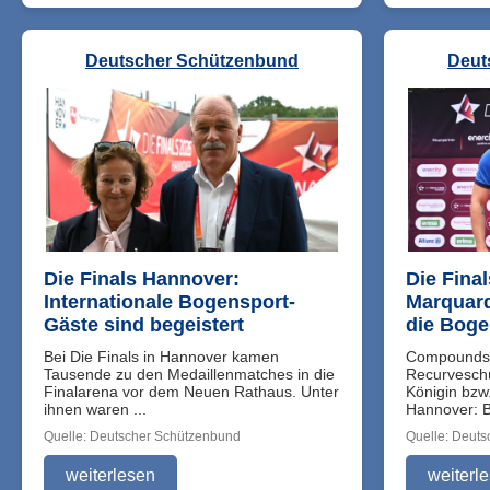
Deutscher Schützenbund
Deut
Die Finals Hannover:
Die Fina
Internationale Bogensport-
Marquard
Gäste sind begeistert
die Bog
Bei Die Finals in Hannover kamen
Compoundsc
Tausende zu den Medaillenmatches in die
Recurveschü
Finalarena vor dem Neuen Rathaus. Unter
Königin bzw.
ihnen waren ...
Hannover: Be
Quelle: Deutscher Schützenbund
Quelle: Deut
weiterlesen
weiterl