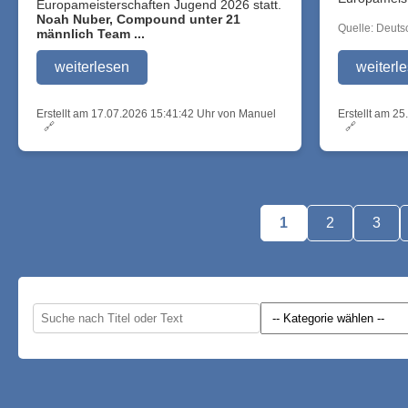
Europameisterschaften Jugend 2026 statt.
Noah Nuber, Compound unter 21
Quelle: Deut
männlich Team ...
weiterlesen
weiterl
Erstellt am 17.07.2026 15:41:42 Uhr von Manuel
Erstellt am 2
🔗
🔗
1
2
3