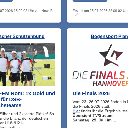
6.07.2026 15:09:03 Uhr von NewsBot
Erstellt am 25.07.2026 22:09:02 U
🔗
scher Schützenbund
Bogensport-Plan
1-EM Rom: 1x Gold und
Die Finals 2026
 für DSB-
Vom 23.-26.07.2026 finden in
hsteams
die Finals 2026 statt.
Hier
findet ihr die Ergebnisliste
Silber und 2x vierte Plätze! So
Übersicht TV/Stream:
r die Bilanz der deutschen
Samstag, 25. Juli im ...
er U18-/U21-
rschaft in ...