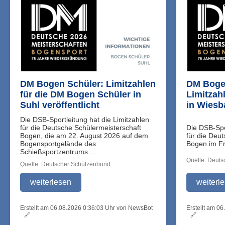
DM Bogen Schüler: Limitzahlen
DM Bogen
für die DM Bogen Schüler in
Limitzah
Suhl veröffentlicht
in Wiesb
Die DSB-Sportleitung hat die Limitzahlen
für die Deutsche Schülermeisterschaft
Die DSB-Spo
Bogen, die am 22. August 2026 auf dem
für die Deu
Bogensportgelände des
Bogen im Fre
Schießsportzentrums ...
Quelle: Deut
Quelle: Deutscher Schützenbund
weiterlesen
weiterl
Erstellt am 06.08.2026 0:36:03 Uhr von NewsBot
Erstellt am 0
🔗
🔗