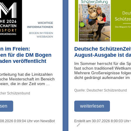
 im Freien:
Deutsche SchützenZei
len für die DM Bogen
August-Ausgabe ist da
aden veröffentlicht
Im Sommer herrscht für die S
fast schon traditionell Wettkam
Mehrere Großereignisse folge
rtleitung hat die Limitzahlen
dicht gedrängt aufeinander im 
tsche Meisterschaft im Bereich
ien, die in der Zeit vom ...
Quelle: Deutscher Schützenbund
scher Schützenbund
esen
weiterlesen
6.08.2026 0:09:04 Uhr von NewsBot
Erstellt am 30.07.2026 8:00:03 Uh
🔗