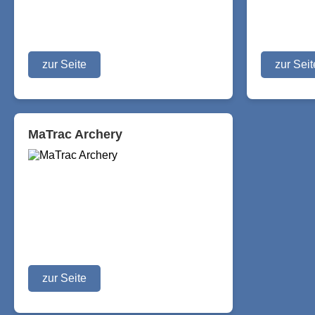
zur Seite
zur Seit
MaTrac Archery
zur Seite