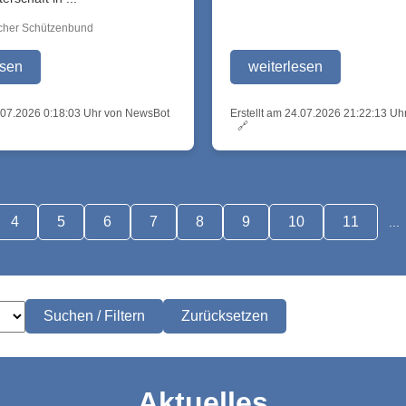
scher Schützenbund
esen
weiterlesen
5.07.2026 0:18:03 Uhr von NewsBot
Erstellt am 24.07.2026 21:22:13 U
🔗
4
5
6
7
8
9
10
11
...
Suchen / Filtern
Zurücksetzen
Aktuelles