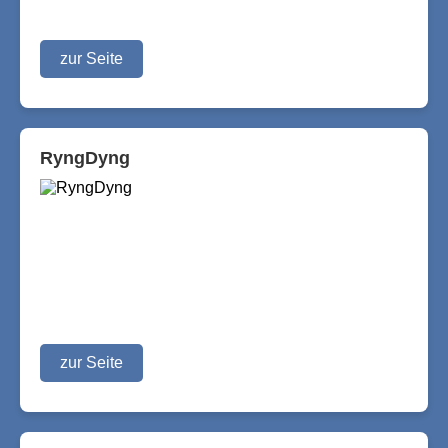
zur Seite
RyngDyng
zur Seite