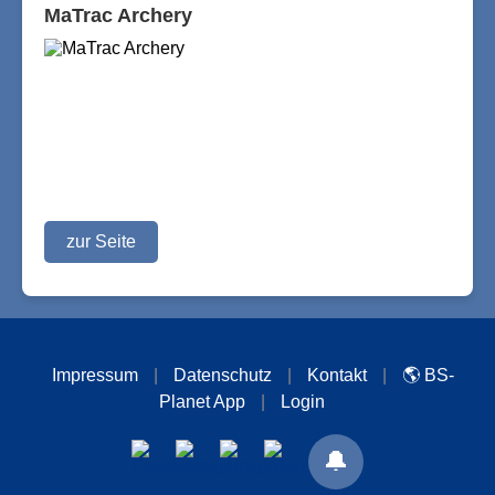
MaTrac Archery
zur Seite
Impressum
|
Datenschutz
|
Kontakt
|
🌎 BS-
Planet App
|
Login
🔔