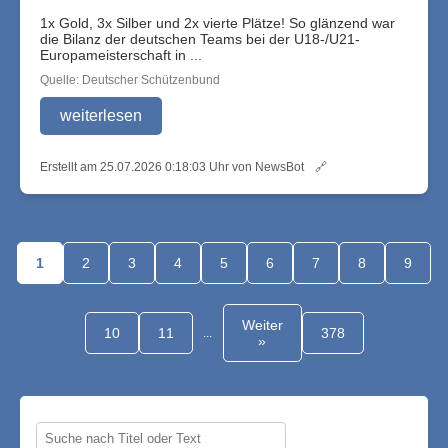
1x Gold, 3x Silber und 2x vierte Plätze! So glänzend war
die Bilanz der deutschen Teams bei der U18-/U21-
Europameisterschaft in ...
Quelle: Deutscher Schützenbund
weiterlesen
Erstellt am 25.07.2026 0:18:03 Uhr von NewsBot
🔗
1
2
3
4
5
6
7
8
9
Weiter
10
11
378
...
»