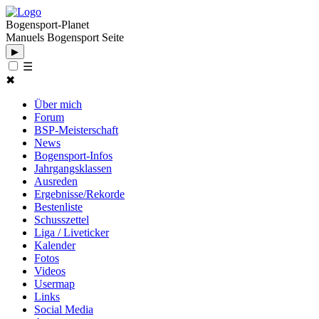
Bogensport-Planet
Manuels Bogensport Seite
▶
☰
✖
Über mich
Forum
BSP-Meisterschaft
News
Bogensport-Infos
Jahrgangsklassen
Ausreden
Ergebnisse/Rekorde
Bestenliste
Schusszettel
Liga / Liveticker
Kalender
Fotos
Videos
Usermap
Links
Social Media