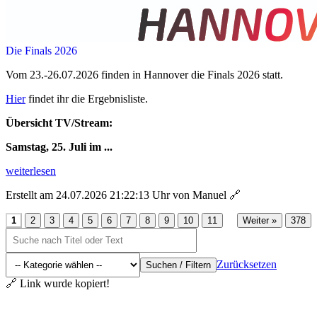
Die Finals 2026
Vom 23.-26.07.2026 finden in Hannover die Finals 2026 statt.
Hier
findet ihr die Ergebnisliste.
Übersicht TV/Stream:
Samstag, 25. Juli im ...
weiterlesen
Erstellt am 24.07.2026 21:22:13 Uhr von Manuel
🔗
...
1
2
3
4
5
6
7
8
9
10
11
Weiter »
378
Zurücksetzen
Suchen / Filtern
🔗 Link wurde kopiert!