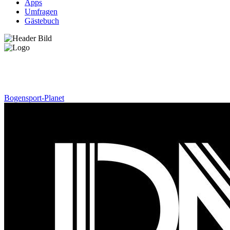
Apps
Umfragen
Gästebuch
News
Bogensport-Planet