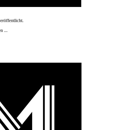
röffentlicht.
n ...