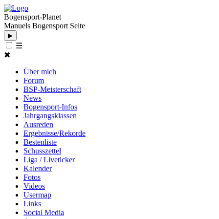
Bogensport-Planet
Manuels Bogensport Seite
▶
☰
✖
Über mich
Forum
BSP-Meisterschaft
News
Bogensport-Infos
Jahrgangsklassen
Ausreden
Ergebnisse/Rekorde
Bestenliste
Schusszettel
Liga / Liveticker
Kalender
Fotos
Videos
Usermap
Links
Social Media