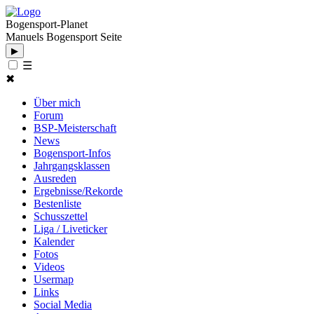
Bogensport-Planet
Manuels Bogensport Seite
▶
☰
✖
Über mich
Forum
BSP-Meisterschaft
News
Bogensport-Infos
Jahrgangsklassen
Ausreden
Ergebnisse/Rekorde
Bestenliste
Schusszettel
Liga / Liveticker
Kalender
Fotos
Videos
Usermap
Links
Social Media