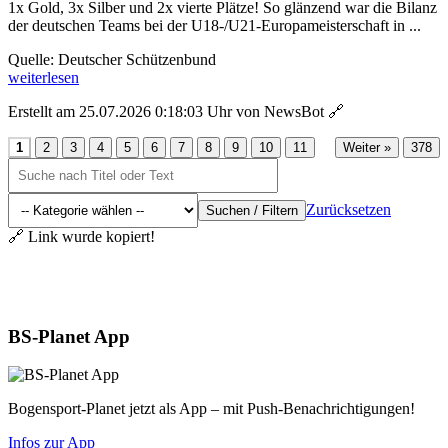
1x Gold, 3x Silber und 2x vierte Plätze! So glänzend war die Bilanz
der deutschen Teams bei der U18-/U21-Europameisterschaft in ...
Quelle: Deutscher Schützenbund
weiterlesen
Erstellt am 25.07.2026 0:18:03 Uhr von NewsBot
🔗
...
1
2
3
4
5
6
7
8
9
10
11
Weiter »
378
Zurücksetzen
Suchen / Filtern
🔗 Link wurde kopiert!
Aktuelles
BS-Planet App
Bogensport-Planet jetzt als App – mit Push-Benachrichtigungen!
Infos zur App