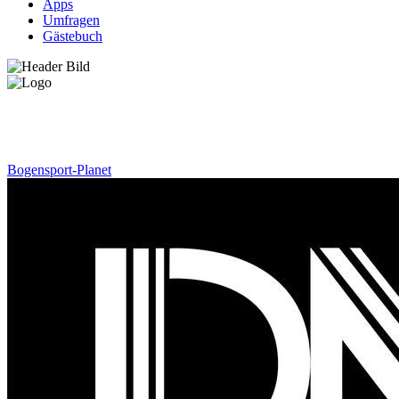
Apps
Umfragen
Gästebuch
News
Bogensport-Planet