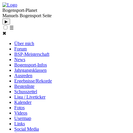
Bogensport-Planet
Manuels Bogensport Seite
▶
☰
✖
Über mich
Forum
BSP-Meisterschaft
News
Bogensport-Infos
Jahrgangsklassen
Ausreden
Ergebnisse/Rekorde
Bestenliste
Schusszettel
Liga / Liveticker
Kalender
Fotos
Videos
Usermap
Links
Social Media