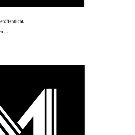
röffentlicht.
n ...