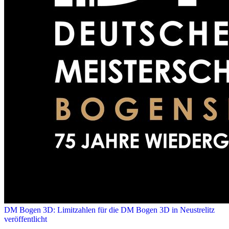
DM Bogen 3D: Limitzahlen für die DM Bogen 3D in Neustrelitz
veröffentlicht