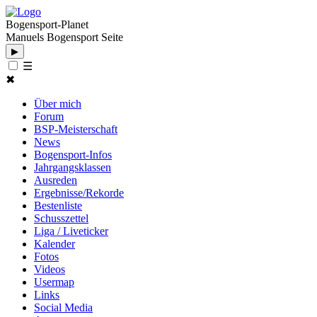
Bogensport-Planet
Manuels Bogensport Seite
▶
☰
✖
Über mich
Forum
BSP-Meisterschaft
News
Bogensport-Infos
Jahrgangsklassen
Ausreden
Ergebnisse/Rekorde
Bestenliste
Schusszettel
Liga / Liveticker
Kalender
Fotos
Videos
Usermap
Links
Social Media