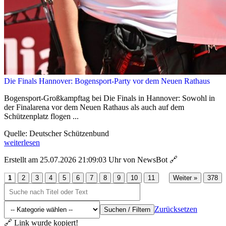
Die Finals Hannover: Bogensport-Party vor dem Neuen Rathaus
Bogensport-Großkampftag bei Die Finals in Hannover: Sowohl in
der Finalarena vor dem Neuen Rathaus als auch auf dem
Schützenplatz flogen ...
Quelle: Deutscher Schützenbund
weiterlesen
Erstellt am 25.07.2026 21:09:03 Uhr von NewsBot
🔗
...
1
2
3
4
5
6
7
8
9
10
11
Weiter »
378
Zurücksetzen
Suchen / Filtern
🔗 Link wurde kopiert!