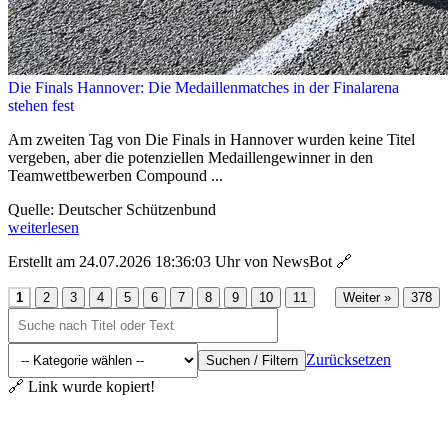
Die Finals Hannover: Die Medaillenmatches in der Finalarena
stehen fest
Am zweiten Tag von Die Finals in Hannover wurden keine Titel
vergeben, aber die potenziellen Medaillengewinner in den
Teamwettbewerben Compound ...
Quelle: Deutscher Schützenbund
weiterlesen
Erstellt am 24.07.2026 18:36:03 Uhr von NewsBot
🔗
...
1
2
3
4
5
6
7
8
9
10
11
Weiter »
378
Zurücksetzen
Suchen / Filtern
🔗 Link wurde kopiert!
Aktuelles