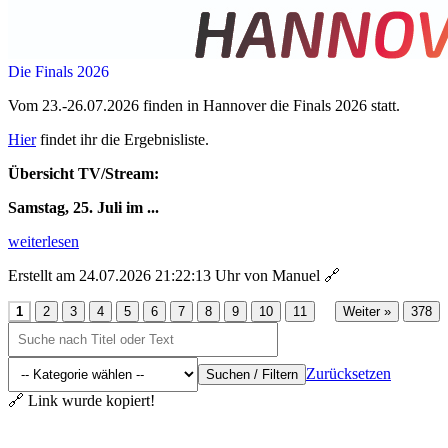
Die Finals 2026
Vom 23.-26.07.2026 finden in Hannover die Finals 2026 statt.
Hier
findet ihr die Ergebnisliste.
Übersicht TV/Stream:
Samstag, 25. Juli im ...
weiterlesen
Erstellt am 24.07.2026 21:22:13 Uhr von Manuel
🔗
...
1
2
3
4
5
6
7
8
9
10
11
Weiter »
378
Zurücksetzen
Suchen / Filtern
🔗 Link wurde kopiert!