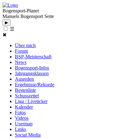
Bogensport-Planet
Manuels Bogensport Seite
▶
☰
✖
Über mich
Forum
BSP-Meisterschaft
News
Bogensport-Infos
Jahrgangsklassen
Ausreden
Ergebnisse/Rekorde
Bestenliste
Schusszettel
Liga / Liveticker
Kalender
Fotos
Videos
Usermap
Links
Social Media