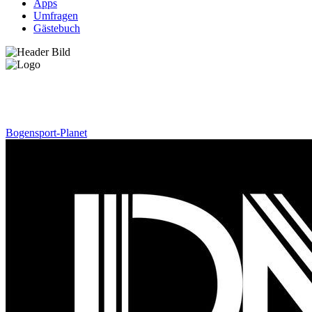
Apps
Umfragen
Gästebuch
News
Bogensport-Planet