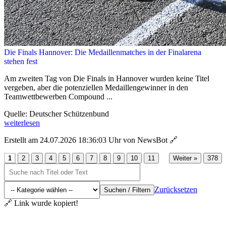
Die Finals Hannover: Die Medaillenmatches in der Finalarena
stehen fest
Am zweiten Tag von Die Finals in Hannover wurden keine Titel
vergeben, aber die potenziellen Medaillengewinner in den
Teamwettbewerben Compound ...
Quelle: Deutscher Schützenbund
weiterlesen
Erstellt am 24.07.2026 18:36:03 Uhr von NewsBot
🔗
...
1
2
3
4
5
6
7
8
9
10
11
Weiter »
378
Zurücksetzen
Suchen / Filtern
🔗 Link wurde kopiert!