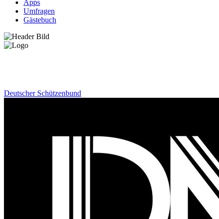
Apps
Umfragen
Gästebuch
News
Deutscher Schützenbund