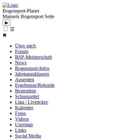
Bogensport-Planet
Manuels Bogensport Seite
▶
☰
✖
Über mich
Forum
BSP-Meisterschaft
News
Bogensport-Infos
Jahrgangsklassen
Ausreden
Ergebnisse/Rekorde
Bestenliste
Schusszettel
Liga / Liveticker
Kalender
Fotos
Videos
Usermap
Links
Social Media