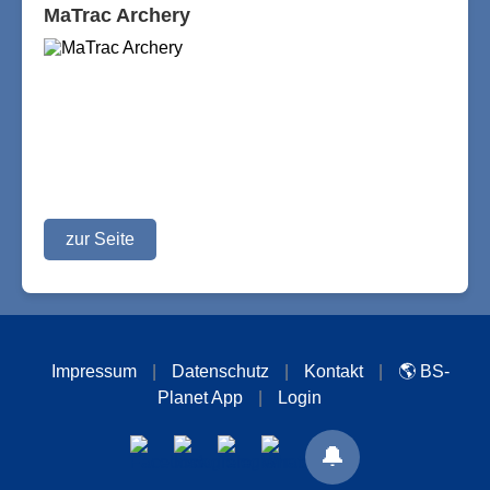
MaTrac Archery
zur Seite
Impressum
|
Datenschutz
|
Kontakt
|
🌎 BS-
Planet App
|
Login
🔔