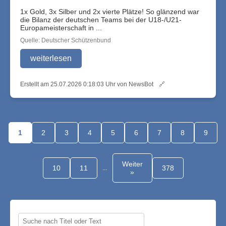
1x Gold, 3x Silber und 2x vierte Plätze! So glänzend war
die Bilanz der deutschen Teams bei der U18-/U21-
Europameisterschaft in ...
Quelle: Deutscher Schützenbund
weiterlesen
Erstellt am 25.07.2026 0:18:03 Uhr von NewsBot
🔗
1
2
3
4
5
6
7
8
9
Weiter
10
11
378
...
»