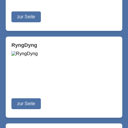
zur Seite
RyngDyng
zur Seite