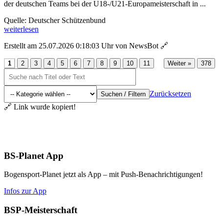
der deutschen Teams bei der U18-/U21-Europameisterschaft in ...
Quelle: Deutscher Schützenbund
weiterlesen
Erstellt am 25.07.2026 0:18:03 Uhr von NewsBot
🔗
...
1
2
3
4
5
6
7
8
9
10
11
Weiter »
378
Zurücksetzen
Suchen / Filtern
🔗 Link wurde kopiert!
Aktuelles
BS-Planet App
Bogensport-Planet jetzt als App – mit Push-Benachrichtigungen!
Infos zur App
BSP-Meisterschaft