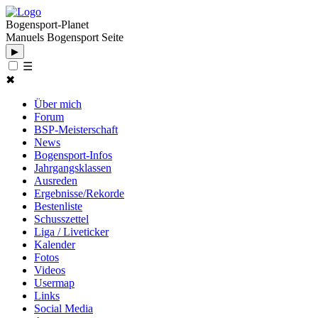
Bogensport-Planet
Manuels Bogensport Seite
▶
☰
✖
Über mich
Forum
BSP-Meisterschaft
News
Bogensport-Infos
Jahrgangsklassen
Ausreden
Ergebnisse/Rekorde
Bestenliste
Schusszettel
Liga / Liveticker
Kalender
Fotos
Videos
Usermap
Links
Social Media