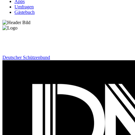
Apps
Umfragen
Gästebuch
News
Deutscher Schützenbund