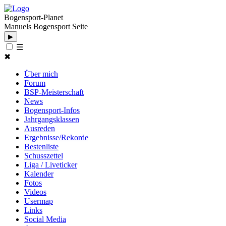
Bogensport-Planet
Manuels Bogensport Seite
▶
☰
✖
Über mich
Forum
BSP-Meisterschaft
News
Bogensport-Infos
Jahrgangsklassen
Ausreden
Ergebnisse/Rekorde
Bestenliste
Schusszettel
Liga / Liveticker
Kalender
Fotos
Videos
Usermap
Links
Social Media