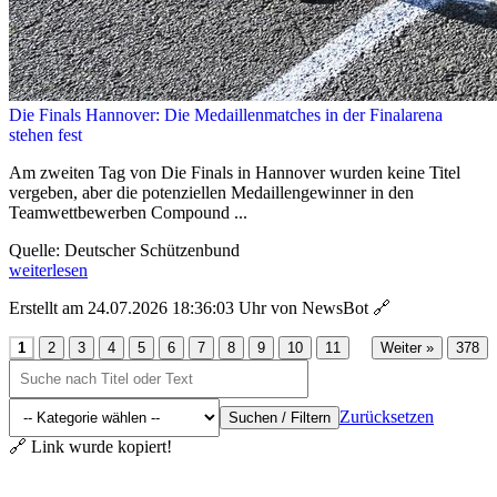
Die Finals Hannover: Die Medaillenmatches in der Finalarena
stehen fest
Am zweiten Tag von Die Finals in Hannover wurden keine Titel
vergeben, aber die potenziellen Medaillengewinner in den
Teamwettbewerben Compound ...
Quelle: Deutscher Schützenbund
weiterlesen
Erstellt am 24.07.2026 18:36:03 Uhr von NewsBot
🔗
...
1
2
3
4
5
6
7
8
9
10
11
Weiter »
378
Zurücksetzen
Suchen / Filtern
🔗 Link wurde kopiert!