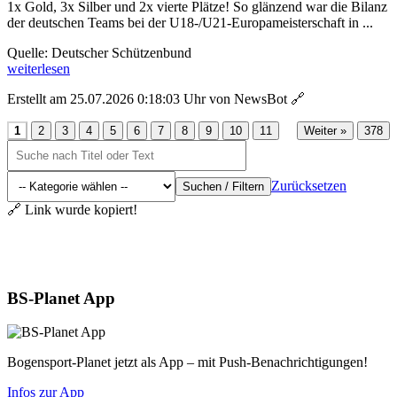
1x Gold, 3x Silber und 2x vierte Plätze! So glänzend war die Bilanz
der deutschen Teams bei der U18-/U21-Europameisterschaft in ...
Quelle: Deutscher Schützenbund
weiterlesen
Erstellt am 25.07.2026 0:18:03 Uhr von NewsBot
🔗
...
1
2
3
4
5
6
7
8
9
10
11
Weiter »
378
Zurücksetzen
Suchen / Filtern
🔗 Link wurde kopiert!
Aktuelles
BS-Planet App
Bogensport-Planet jetzt als App – mit Push-Benachrichtigungen!
Infos zur App