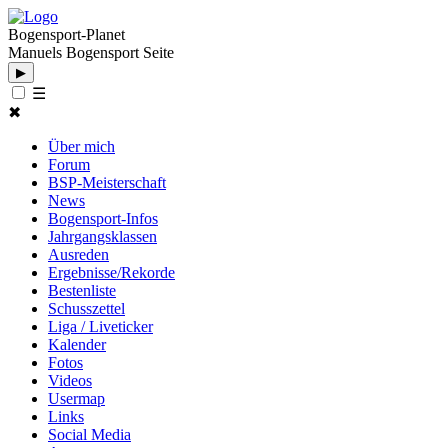
Bogensport-Planet
Manuels Bogensport Seite
▶
☰
✖
Über mich
Forum
BSP-Meisterschaft
News
Bogensport-Infos
Jahrgangsklassen
Ausreden
Ergebnisse/Rekorde
Bestenliste
Schusszettel
Liga / Liveticker
Kalender
Fotos
Videos
Usermap
Links
Social Media