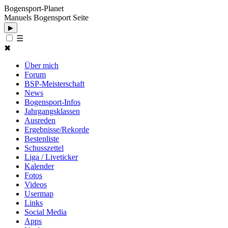
Bogensport-Planet
Manuels Bogensport Seite
▶
☰
✖
Über mich
Forum
BSP-Meisterschaft
News
Bogensport-Infos
Jahrgangsklassen
Ausreden
Ergebnisse/Rekorde
Bestenliste
Schusszettel
Liga / Liveticker
Kalender
Fotos
Videos
Usermap
Links
Social Media
Apps