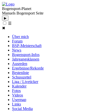
Bogensport-Planet
Manuels Bogensport Seite
▶
☰
✖
Über mich
Forum
BSP-Meisterschaft
News
Bogensport-Infos
Jahrgangsklassen
Ausreden
Ergebnisse/Rekorde
Bestenliste
Schusszettel
Liga / Liveticker
Kalender
Fotos
Videos
Usermap
Links
Social Media