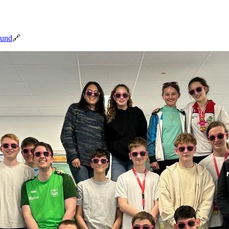
bund
🔗