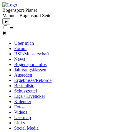
Bogensport-Planet
Manuels Bogensport Seite
▶
☰
✖
Über mich
Forum
BSP-Meisterschaft
News
Bogensport-Infos
Jahrgangsklassen
Ausreden
Ergebnisse/Rekorde
Bestenliste
Schusszettel
Liga / Liveticker
Kalender
Fotos
Videos
Usermap
Links
Social Media