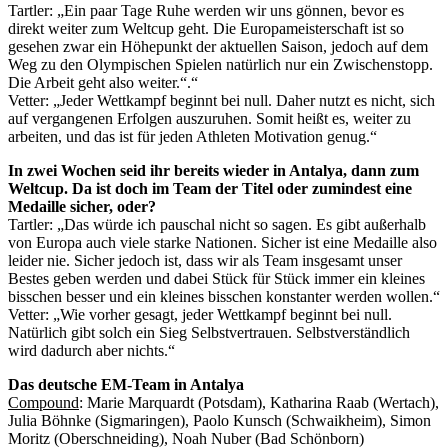
Tartler: „Ein paar Tage Ruhe werden wir uns gönnen, bevor es
direkt weiter zum Weltcup geht. Die Europameisterschaft ist so
gesehen zwar ein Höhepunkt der aktuellen Saison, jedoch auf dem
Weg zu den Olympischen Spielen natürlich nur ein Zwischenstopp.
Die Arbeit geht also weiter.“.“
Vetter: „Jeder Wettkampf beginnt bei null. Daher nutzt es nicht, sich
auf vergangenen Erfolgen auszuruhen. Somit heißt es, weiter zu
arbeiten, und das ist für jeden Athleten Motivation genug.“
In zwei Wochen seid ihr bereits wieder in Antalya, dann zum
Weltcup. Da ist doch im Team der Titel oder zumindest eine
Medaille sicher, oder?
Tartler: „Das würde ich pauschal nicht so sagen. Es gibt außerhalb
von Europa auch viele starke Nationen. Sicher ist eine Medaille also
leider nie. Sicher jedoch ist, dass wir als Team insgesamt unser
Bestes geben werden und dabei Stück für Stück immer ein kleines
bisschen besser und ein kleines bisschen konstanter werden wollen.“
Vetter: „Wie vorher gesagt, jeder Wettkampf beginnt bei null.
Natürlich gibt solch ein Sieg Selbstvertrauen. Selbstverständlich
wird dadurch aber nichts.“
Das deutsche EM-Team in Antalya
Compound
: Marie Marquardt (Potsdam), Katharina Raab (Wertach),
Julia Böhnke (Sigmaringen), Paolo Kunsch (Schwaikheim), Simon
Moritz (Oberschneiding), Noah Nuber (Bad Schönborn)