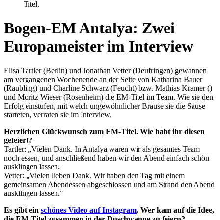
Titel.
Bogen-EM Antalya: Zwei
Europameister im Interview
Elisa Tartler (Berlin) und Jonathan Vetter (Deufringen) gewannen
am vergangenen Wochenende an der Seite von Katharina Bauer
(Raubling) und Charline Schwarz (Feucht) bzw. Mathias Kramer ()
und Moritz Wieser (Rosenheim) die EM-Titel im Team. Wie sie den
Erfolg einstufen, mit welch ungewöhnlicher Brause sie die Sause
starteten, verraten sie im Interview.
Herzlichen Glückwunsch zum EM-Titel. Wie habt ihr diesen
gefeiert?
Tartler: „Vielen Dank. In Antalya waren wir als gesamtes Team
noch essen, und anschließend haben wir den Abend einfach schön
ausklingen lassen.
Vetter: „Vielen lieben Dank. Wir haben den Tag mit einem
gemeinsamen Abendessen abgeschlossen und am Strand den Abend
ausklingen lassen.“
Es gibt ein
schönes Video auf Instagram
. Wer kam auf die Idee,
die EM-Titel zusammen in der Duschwanne zu feiern?