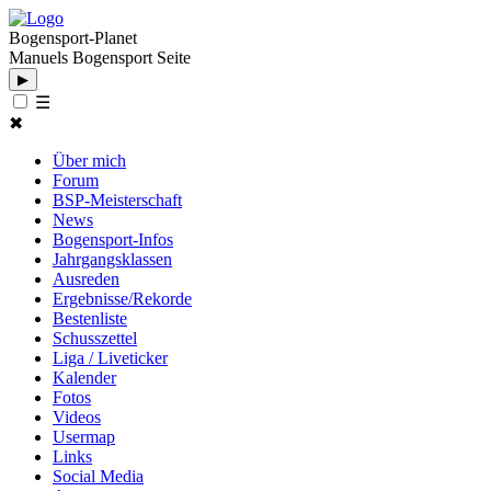
Bogensport-Planet
Manuels Bogensport Seite
▶
☰
✖
Über mich
Forum
BSP-Meisterschaft
News
Bogensport-Infos
Jahrgangsklassen
Ausreden
Ergebnisse/Rekorde
Bestenliste
Schusszettel
Liga / Liveticker
Kalender
Fotos
Videos
Usermap
Links
Social Media