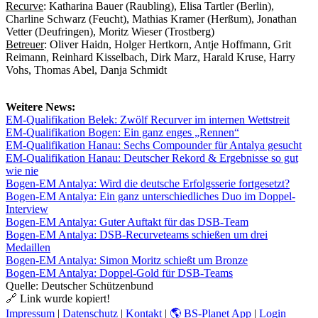
Recurve
: Katharina Bauer (Raubling), Elisa Tartler (Berlin),
Charline Schwarz (Feucht), Mathias Kramer (Herßum), Jonathan
Vetter (Deufringen), Moritz Wieser (Trostberg)
Betreuer
: Oliver Haidn, Holger Hertkorn, Antje Hoffmann, Grit
Reimann, Reinhard Kisselbach, Dirk Marz, Harald Kruse, Harry
Vohs, Thomas Abel, Danja Schmidt
Weitere News:
EM-Qualifikation Belek: Zwölf Recurver im internen Wettstreit
EM-Qualifikation Bogen: Ein ganz enges „Rennen“
EM-Qualifikation Hanau: Sechs Compounder für Antalya gesucht
EM-Qualifikation Hanau: Deutscher Rekord & Ergebnisse so gut
wie nie
Bogen-EM Antalya: Wird die deutsche Erfolgsserie fortgesetzt?
Bogen-EM Antalya: Ein ganz unterschiedliches Duo im Doppel-
Interview
Bogen-EM Antalya: Guter Auftakt für das DSB-Team
Bogen-EM Antalya: DSB-Recurveteams schießen um drei
Medaillen
Bogen-EM Antalya: Simon Moritz schießt um Bronze
Bogen-EM Antalya: Doppel-Gold für DSB-Teams
Quelle: Deutscher Schützenbund
🔗 Link wurde kopiert!
Impressum
|
Datenschutz
|
Kontakt
|
🌎 BS-Planet App
|
Login