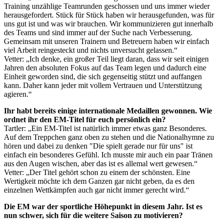
Training unzählige Teamrunden geschossen und uns immer wieder
herausgefordert. Stück für Stück haben wir herausgefunden, was für
uns gut ist und was wir brauchen. Wir kommunizieren gut innerhalb
des Teams und sind immer auf der Suche nach Verbesserung.
Gemeinsam mit unseren Trainern und Betreuern haben wir einfach
viel Arbeit reingesteckt und nichts unversucht gelassen.“
Vetter: „Ich denke, ein großer Teil liegt daran, dass wir seit einigen
Jahren den absoluten Fokus auf das Team legen und dadurch eine
Einheit geworden sind, die sich gegenseitig stützt und auffangen
kann. Daher kann jeder mit vollem Vertrauen und Unterstützung
agieren.“
Ihr habt bereits einige internationale Medaillen gewonnen. Wie
ordnet ihr den EM-Titel für euch persönlich ein?
Tartler: „Ein EM-Titel ist natürlich immer etwas ganz Besonderes.
Auf dem Treppchen ganz oben zu stehen und die Nationalhymne zu
hören und dabei zu denken "Die spielt gerade nur für uns" ist
einfach ein besonderes Gefühl. Ich musste mir auch ein paar Tränen
aus den Augen wischen, aber das ist es allemal wert gewesen.“
Vetter: „Der Titel gehört schon zu einem der schönsten. Eine
Wertigkeit möchte ich dem Ganzen gar nicht geben, da es den
einzelnen Wettkämpfen auch gar nicht immer gerecht wird.“
Die EM war der sportliche Höhepunkt in diesem Jahr. Ist es
nun schwer, sich für die weitere Saison zu motivieren?