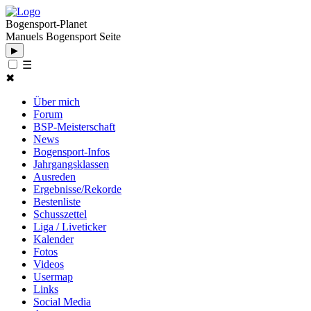
Bogensport-Planet
Manuels Bogensport Seite
▶
☰
✖
Über mich
Forum
BSP-Meisterschaft
News
Bogensport-Infos
Jahrgangsklassen
Ausreden
Ergebnisse/Rekorde
Bestenliste
Schusszettel
Liga / Liveticker
Kalender
Fotos
Videos
Usermap
Links
Social Media