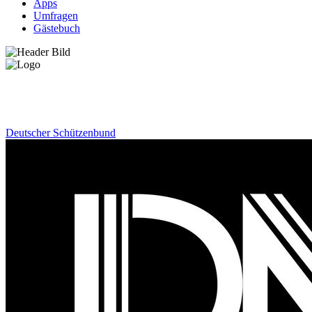
Apps
Umfragen
Gästebuch
News
Deutscher Schützenbund