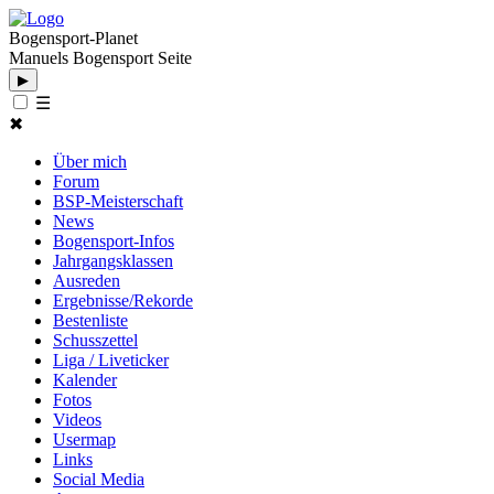
Bogensport-Planet
Manuels Bogensport Seite
▶
☰
✖
Über mich
Forum
BSP-Meisterschaft
News
Bogensport-Infos
Jahrgangsklassen
Ausreden
Ergebnisse/Rekorde
Bestenliste
Schusszettel
Liga / Liveticker
Kalender
Fotos
Videos
Usermap
Links
Social Media