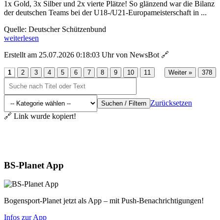
1x Gold, 3x Silber und 2x vierte Plätze! So glänzend war die Bilanz
der deutschen Teams bei der U18-/U21-Europameisterschaft in ...
Quelle: Deutscher Schützenbund
weiterlesen
Erstellt am 25.07.2026 0:18:03 Uhr von NewsBot
🔗
...
1
2
3
4
5
6
7
8
9
10
11
Weiter »
378
Zurücksetzen
Suchen / Filtern
🔗 Link wurde kopiert!
Aktuelles
BS-Planet App
Bogensport-Planet jetzt als App – mit Push-Benachrichtigungen!
Infos zur App