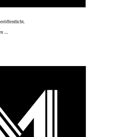
röffentlicht.
n ...