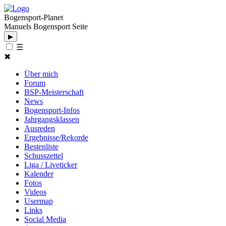
Bogensport-Planet
Manuels Bogensport Seite
▶
☰
✖
Über mich
Forum
BSP-Meisterschaft
News
Bogensport-Infos
Jahrgangsklassen
Ausreden
Ergebnisse/Rekorde
Bestenliste
Schusszettel
Liga / Liveticker
Kalender
Fotos
Videos
Usermap
Links
Social Media