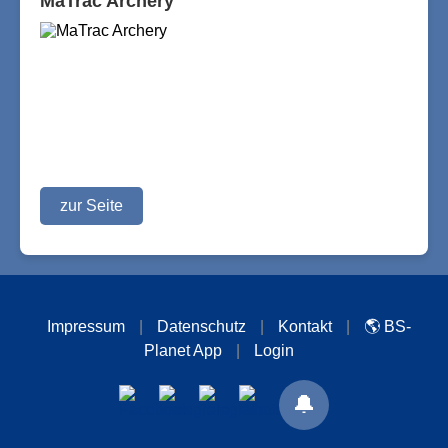
MaTrac Archery
zur Seite
Impressum
|
Datenschutz
|
Kontakt
|
🌎 BS-
Planet App
|
Login
🔔