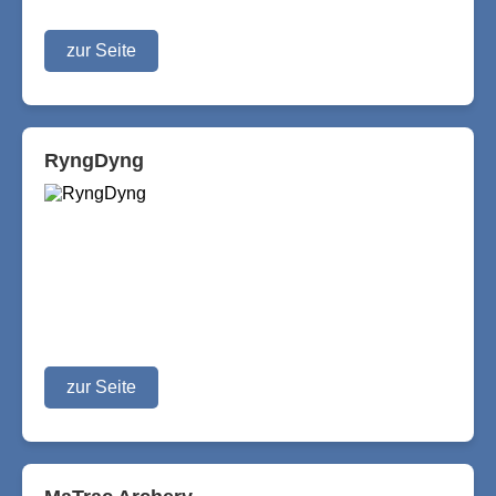
zur Seite
RyngDyng
zur Seite