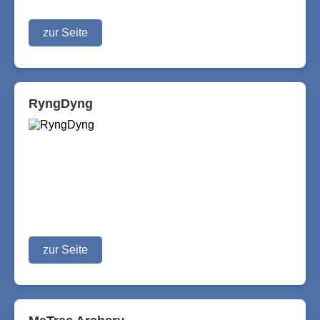
zur Seite
RyngDyng
zur Seite