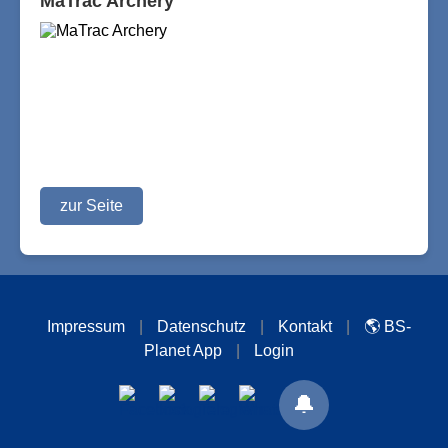
MaTrac Archery
zur Seite
Impressum
|
Datenschutz
|
Kontakt
|
🌎 BS-
Planet App
|
Login
🔔