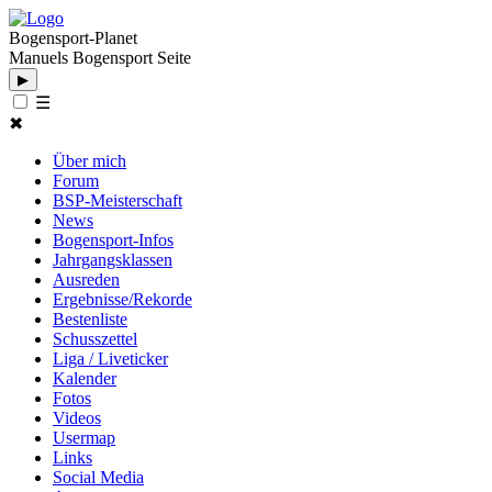
Bogensport-Planet
Manuels Bogensport Seite
▶
☰
✖
Über mich
Forum
BSP-Meisterschaft
News
Bogensport-Infos
Jahrgangsklassen
Ausreden
Ergebnisse/Rekorde
Bestenliste
Schusszettel
Liga / Liveticker
Kalender
Fotos
Videos
Usermap
Links
Social Media