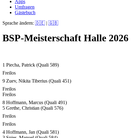
Apps
Umfragen
Gästebuch
Sprache ändern:
🇩🇪
|
🇬🇧
BSP-Meisterschaft Halle 2026
1 Piecha, Patrick
(Quali 589)
Freilos
9 Zuev, Nikita Tiberius
(Quali 451)
Freilos
Freilos
8 Hoffmann, Marcus
(Quali 491)
5 Grethe, Christian
(Quali 576)
Freilos
Freilos
4 Hoffmann, Jan
(Quali 581)
3 Spies, Manuel
(Quali 584)