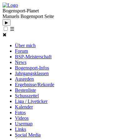
Bogensport-Planet
Manuels Bogensport Seite
▶
☰
✖
Über mich
Forum
BSP-Meisterschaft
News
Bogensport-Infos
Jahrgangsklassen
Ausreden
Ergebnisse/Rekorde
Bestenliste
Schusszettel
Liga / Liveticker
Kalender
Fotos
Videos
Usermap
Links
Social Media