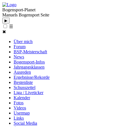
Bogensport-Planet
Manuels Bogensport Seite
▶
☰
✖
Über mich
Forum
BSP-Meisterschaft
News
Bogensport-Infos
Jahrgangsklassen
Ausreden
Ergebnisse/Rekorde
Bestenliste
Schusszettel
Liga / Liveticker
Kalender
Fotos
Videos
Usermap
Links
Social Media