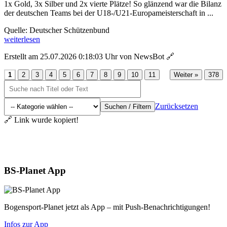
1x Gold, 3x Silber und 2x vierte Plätze! So glänzend war die Bilanz
der deutschen Teams bei der U18-/U21-Europameisterschaft in ...
Quelle: Deutscher Schützenbund
weiterlesen
Erstellt am 25.07.2026 0:18:03 Uhr von NewsBot
🔗
...
1
2
3
4
5
6
7
8
9
10
11
Weiter »
378
Zurücksetzen
Suchen / Filtern
🔗 Link wurde kopiert!
Aktuelles
BS-Planet App
Bogensport-Planet jetzt als App – mit Push-Benachrichtigungen!
Infos zur App