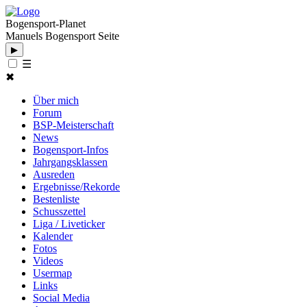
Bogensport-Planet
Manuels Bogensport Seite
▶
☰
✖
Über mich
Forum
BSP-Meisterschaft
News
Bogensport-Infos
Jahrgangsklassen
Ausreden
Ergebnisse/Rekorde
Bestenliste
Schusszettel
Liga / Liveticker
Kalender
Fotos
Videos
Usermap
Links
Social Media