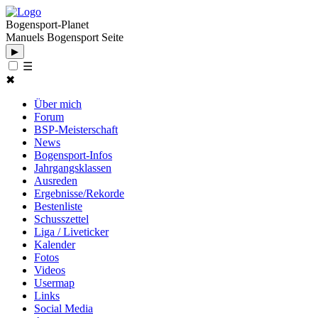
Bogensport-Planet
Manuels Bogensport Seite
▶
☰
✖
Über mich
Forum
BSP-Meisterschaft
News
Bogensport-Infos
Jahrgangsklassen
Ausreden
Ergebnisse/Rekorde
Bestenliste
Schusszettel
Liga / Liveticker
Kalender
Fotos
Videos
Usermap
Links
Social Media