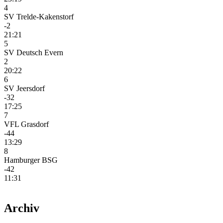
4
SV Trelde-Kakenstorf
-2
21:21
5
SV Deutsch Evern
2
20:22
6
SV Jeersdorf
-32
17:25
7
VFL Grasdorf
-44
13:29
8
Hamburger BSG
-42
11:31
Archiv