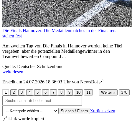
Die Finals Hannover: Die Medaillenmatches in der Finalarena
stehen fest
Am zweiten Tag von Die Finals in Hannover wurden keine Titel
vergeben, aber die potenziellen Medaillengewinner in den
Teamwettbewerben Compound ...
Quelle: Deutscher Schützenbund
weiterlesen
Erstellt am 24.07.2026 18:36:03 Uhr von NewsBot
🔗
...
1
2
3
4
5
6
7
8
9
10
11
Weiter »
378
Zurücksetzen
Suchen / Filtern
🔗 Link wurde kopiert!