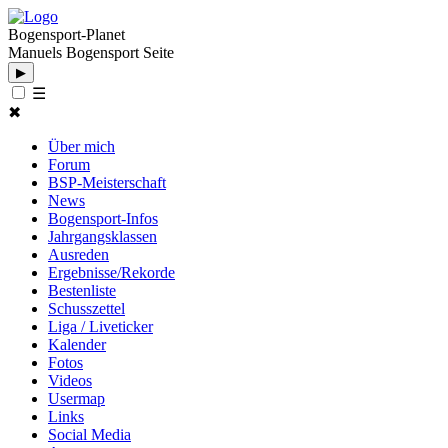
Bogensport-Planet
Manuels Bogensport Seite
▶
☰
✖
Über mich
Forum
BSP-Meisterschaft
News
Bogensport-Infos
Jahrgangsklassen
Ausreden
Ergebnisse/Rekorde
Bestenliste
Schusszettel
Liga / Liveticker
Kalender
Fotos
Videos
Usermap
Links
Social Media