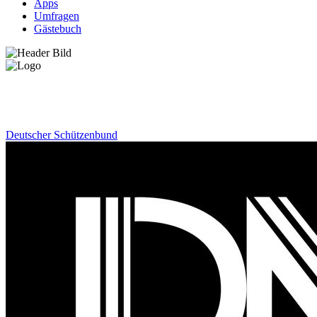
Apps
Umfragen
Gästebuch
News
Deutscher Schützenbund