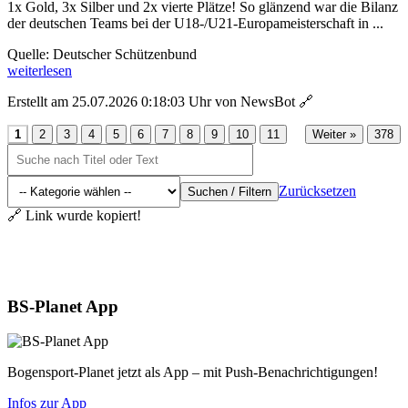
1x Gold, 3x Silber und 2x vierte Plätze! So glänzend war die Bilanz
der deutschen Teams bei der U18-/U21-Europameisterschaft in ...
Quelle: Deutscher Schützenbund
weiterlesen
Erstellt am 25.07.2026 0:18:03 Uhr von NewsBot
🔗
...
1
2
3
4
5
6
7
8
9
10
11
Weiter »
378
Zurücksetzen
Suchen / Filtern
🔗 Link wurde kopiert!
Aktuelles
BS-Planet App
Bogensport-Planet jetzt als App – mit Push-Benachrichtigungen!
Infos zur App