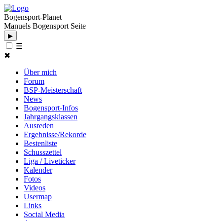
Bogensport-Planet
Manuels Bogensport Seite
▶
☰
✖
Über mich
Forum
BSP-Meisterschaft
News
Bogensport-Infos
Jahrgangsklassen
Ausreden
Ergebnisse/Rekorde
Bestenliste
Schusszettel
Liga / Liveticker
Kalender
Fotos
Videos
Usermap
Links
Social Media